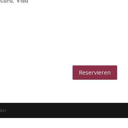
card, Visa
Reservieren
mbH