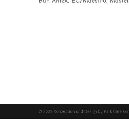
Bar, Amex, EC/Maestro, Master
.
© 2023 Konzeption und Design by Park Café G